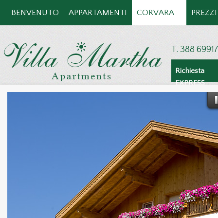
BENVENUTO
APPARTAMENTI
CORVARA
PREZZI
T. 388 6991
Richiesta
EXPRESS